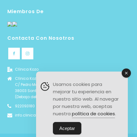
Miembros De
Contacta Con Nosotros
Clínica Kozo
Clínica Kozo - Medicina estética y Nutrición
Usamos cookies para
C/ Pedro Modesto Campos 6, local 4b
38003 Santa Cruz de Tenerife
mejorar tu experiencia en
(Debajo del CC Wehbe Santa Cruz)
nuestro sitio web. Al navegar
por nuestra web, aceptas
922093180
nuestra
política de cookies
.
info.clinicakozo@gmail.com
Aceptar