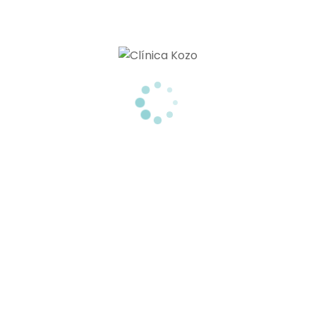
sted
01/03/2018
NUTRICIÓN Y CUÁLES SON SUS
no de los retos que debemos plantearnos si queremos
tar el sobrepeso y la obesidad. Además hay que tener en
yen [...]