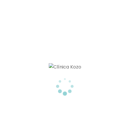
inflamación.
No existe riesgo de rechazo ni provoca
alergias
.
Permite al paciente
reincorporarse de
inmediato a su actividad cotidiana
.
Si quieres
más información sobre los hilos
tensores
o deseas pedir una cita puedes
ponerte en contacto
con nosotros sin ningún
compromiso.
Arrugas
Hilos Tensores
Rejuvenecimiento
,
,
,
Tratamientos Antiaging
RECOMMENDED POSTS