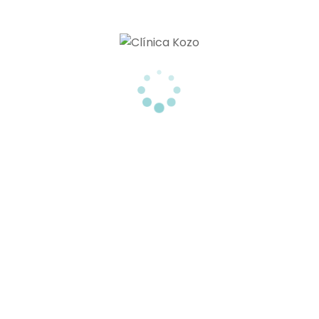
By
Clínica Dunia Kozo
In
Estética
Posted
29/09/2017
LOS 6 BENEFICIOS DE
LOS HILOS TENSORES
0
El envejecimiento de la piel se
manifiesta en nuestro rostro en
forma de flacidez y arrugas, causadas
por la pérdida de firmeza y
elasticidad. Los años pasan y no
podemos detener el tiempo, pero [...]
READ MORE