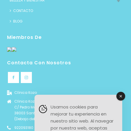
BELLEZA Y BIENESTAR
CONTACTO
BLOG
Miembros De
Contacta Con Nosotros
Clínica Kozo
Clínica Kozo - Medicina estética y Nutrición
Usamos cookies para
C/ Pedro Modesto Campos 6, local 4b
38003 Santa Cruz de Tenerife
mejorar tu experiencia en
(Debajo del CC Wehbe Santa Cruz)
nuestro sitio web. Al navegar
por nuestra web, aceptas
922093180