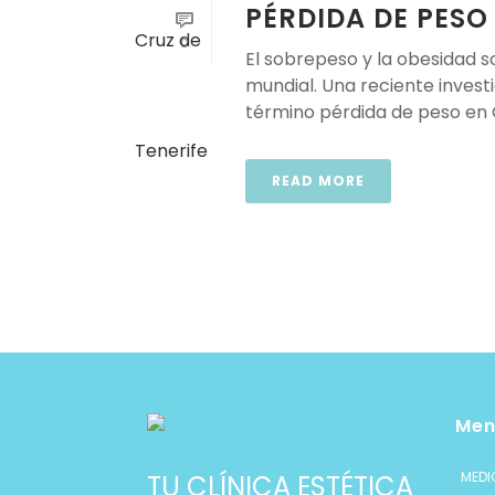
PÉRDIDA DE PESO
0
El sobrepeso y la obesidad s
mundial. Una reciente invest
término pérdida de peso en G
READ MORE
Men
MEDI
TU CLÍNICA ESTÉTICA