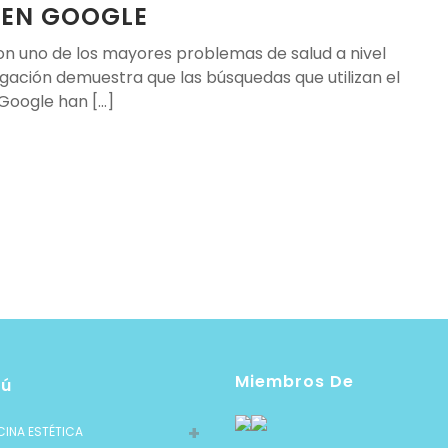
 EN GOOGLE
on uno de los mayores problemas de salud a nivel
igación demuestra que las búsquedas que utilizan el
oogle han [...]
Miembros De
ú
CINA ESTÉTICA