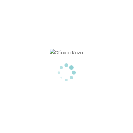
By
Clínica Dunia Kozo
In
Estética
Posted
15/06/2018
ÁCIDO HIALURÓNICO
RETICULADO Y NO
0
RETICULADO: ¿EN QUÉ
SE DIFERENCIAN?
A estas alturas seguro que ya has
oído hablar del ácido hialurónico
como una de las sutancias más
utilizadas actualmente para luchar
contra el envejecimiento.
Probablemente también hayas oído