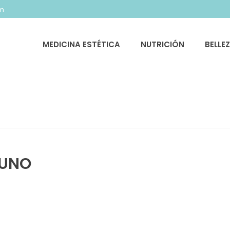
om
MEDICINA ESTÉTICA
NUTRICIÓN
BELLE
PORTADA
»
POR QUÉ ES IMPOR
YUNO