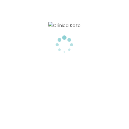
TRATAMIENTOS PARA ELIMINAR GRASA LOCALIZADA SIN CIRUGIA
TU CLÍNICA ESTÉTICA EN TENERIFE
Menú
MEDICINA ESTÉTICA