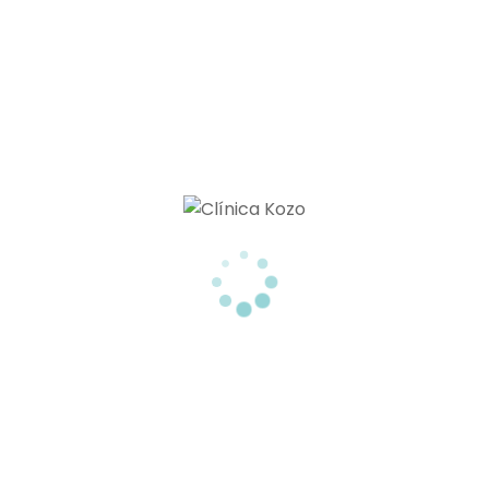
ARTÍCULOS RECIENTES
RADIOFRECUENCIA CORPORAL: CONSIGUE UN EFECTO LIFTING EN TU PIEL
Miembros De