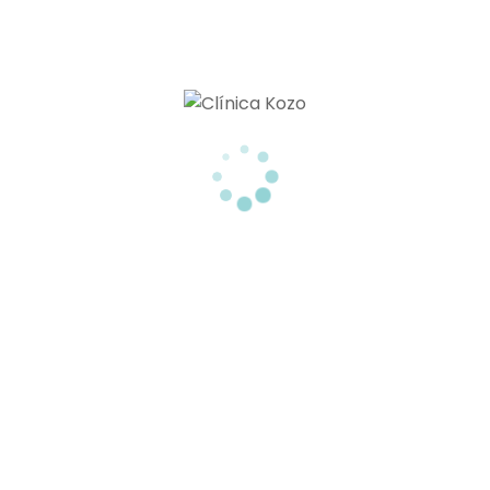
TRATAMIENTOS PARA ELIMINAR GRASA LOCALIZADA SIN CIRUGIA
TU CLÍNICA ESTÉTICA EN TENERIFE
Menú