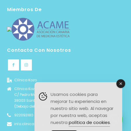
Miembros De
Contacta Con Nosotros
Clínica Kozo
Clínica Kozo - Medicina estética y Nutrición
Usamos cookies para
C/ Pedro Modesto Campos 6, local 4b
38003 Santa Cruz de Tenerife
mejorar tu experiencia en
(Debajo del CC Wehbe Santa Cruz)
nuestro sitio web. Al navegar
por nuestra web, aceptas
922093180
nuestra
política de cookies
.
info.clinicakozo@gmail.com