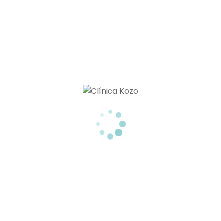
TU CLÍNICA ESTÉTICA EN TENERIFE
Menú
MEDICINA ESTÉTICA
NUTRICIÓN
BELLEZA Y BIENESTAR
CONTACTO
BLOG
Miembros De