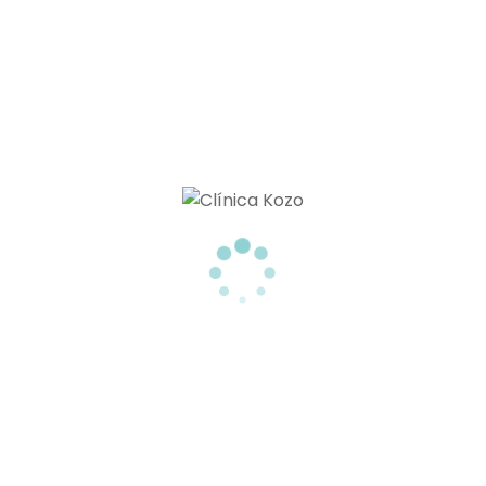
TU CLÍNICA ESTÉTICA EN TENERIFE
Menú
MEDICINA ESTÉTICA
NUTRICIÓN
BELLEZA Y BIENESTAR
CONTACTO
BLOG
Miembros De