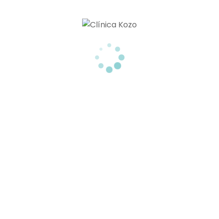
Miembros De
ú
CINA ESTÉTICA
ICIÓN
EZA Y BIENESTAR
NTACTO
OG
los derechos reservados.
Aviso legal
|
Política de