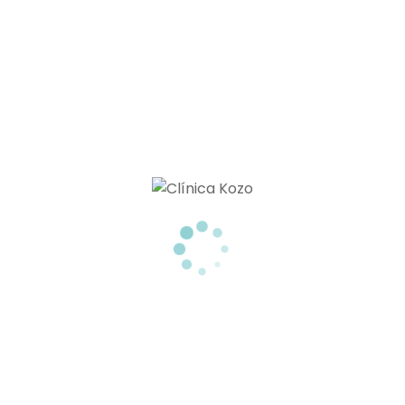
TU CLÍNICA ESTÉTICA EN TENERIFE
Menú
MEDICINA ESTÉTICA
NUTRICIÓN
BELLEZA Y BIENESTAR
CONTACTO
BLOG
Miembros De