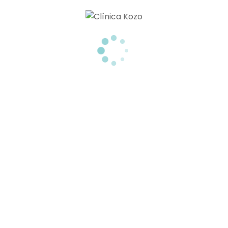
TU CLÍNICA ESTÉTICA EN TENERIFE
Menú
MEDICINA ESTÉTICA
NUTRICIÓN
BELLEZA Y BIENESTAR
CONTACTO