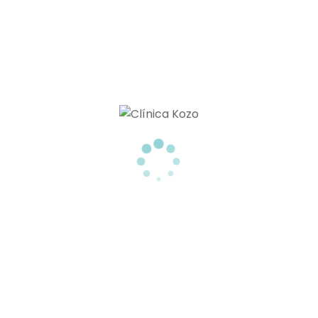
cimiento que más consultas genera en las clínicas de
amadas líneas de marioneta. Este tipo de arrugas
sura de [...]
Miembros De
ú
CINA ESTÉTICA