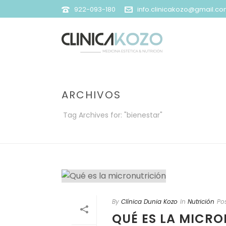
922-093-180
info.clinicakozo@gmail.c
ARCHIVOS
Tag Archives for: "bienestar"
By
Clínica Dunia Kozo
In
Nutrición
Po
QUÉ ES LA MICR