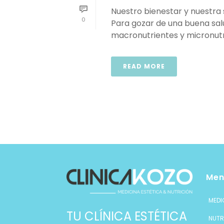
Nuestro bienestar y nuestra
0
Para gozar de una buena salu
macronutrientes y micronutrien
READ MORE
Men
MEDI
TU CLÍNICA ESTÉTICA
NUTR