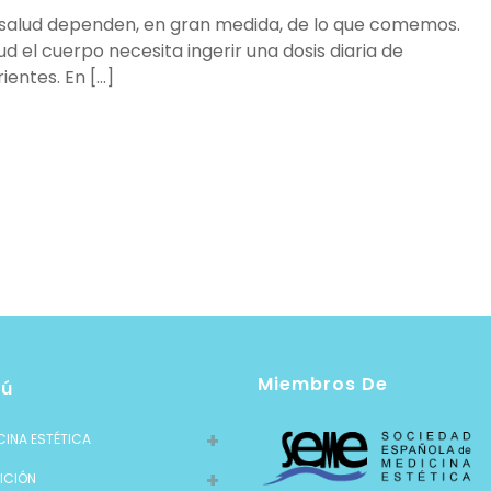
 salud dependen, en gran medida, de lo que comemos.
d el cuerpo necesita ingerir una dosis diaria de
tes. ​En [...]
Miembros De
ú
CINA ESTÉTICA
ICIÓN