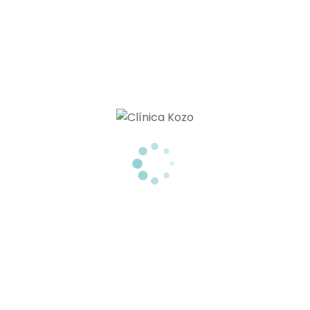
ARTÍCULOS RECIENTES
RADIOFRECUENCIA CORPORAL: CONSIGUE UN EFECTO LIFTING EN TU PIEL
Miembros De
ú