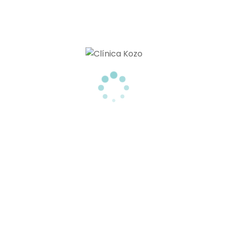
TRATAMIENTOS PARA ELIMINAR GRASA LOCALIZADA SIN CIRUGIA
TU CLÍNICA ESTÉTICA EN TENERIFE
Menú