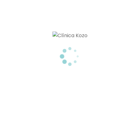
TRANSFORMA TU NARIZ SIN CIRUGÍA CON LA RINOMODELACIÓN
TRATAMIENTOS PARA ELIMINAR GRASA LOCALIZADA SIN CIRUGIA
TU CLÍNICA ESTÉTICA EN TENERIFE
Menú