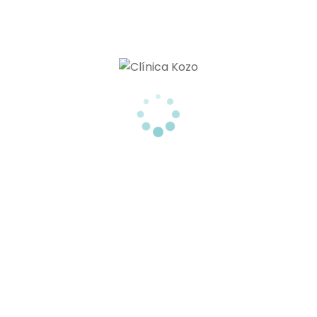
TRATAMIENTOS PARA ELIMINAR GRASA LOCALIZADA SIN CIRUGIA
TU CLÍNICA ESTÉTICA EN TENERIFE
Menú