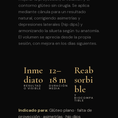
contorno glúteo sin cirugía. Se aplica
mediante cánula para un resultado
natural, corrigiendo asimetrías y
depresiones laterales (hip dips) y
armonizando la silueta según tu anatomía.
El volumen se aprecia desde la propia
sesión, con mejora en los días siguientes.
Inme
12–
Reab
diato
18 m
sorbi
ble
RESULTAD
DURACIÓN
O VISIBLE
MEDIA
Y
BIOCOMPA
TIBLE
Indicado para:
Glúteo plano · falta de
proyección · asimetrías · hip dips