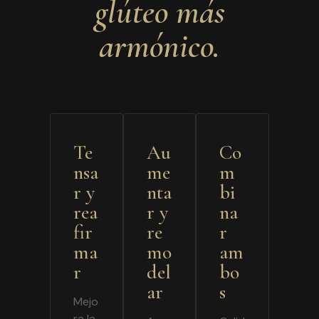
glúteo más
armónico.
Te
Au
Co
nsa
me
m
r y
nta
bi
rea
r y
na
fir
re
r
ma
mo
am
r
del
bo
ar
s
Mejo
ra la