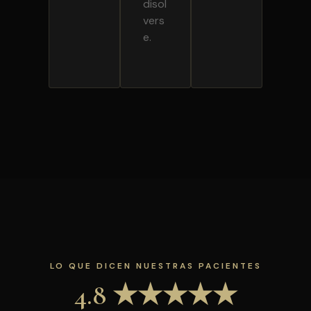
disol
vers
e.
LO QUE DICEN NUESTRAS PACIENTES
4.8 ★★★★★