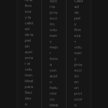
Apo
Calid
firm
rta
ad
eza
proy
de
y la
ecci
piel
calid
ón,
y
ad
volu
firm
de la
men
eza
piel
y
+
sin
mejo
volu
aum
r
men
enta
form
y
r el
a
proy
volu
con
ecci
men.
ácid
ón
Ideal
o
en
para
hialu
un
flaci
róni
prot
dez
co.
ocol
o
Ideal
o