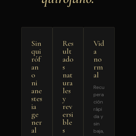
Sin
Res
Vid
qui
ult
a
róf
ado
no
an
s
rm
o
nat
al
ni
ura
Recu
ane
les
pera
stes
y
ción
ia
rev
rápi
ge
ersi
da y
ner
ble
sin
al
s
baja,