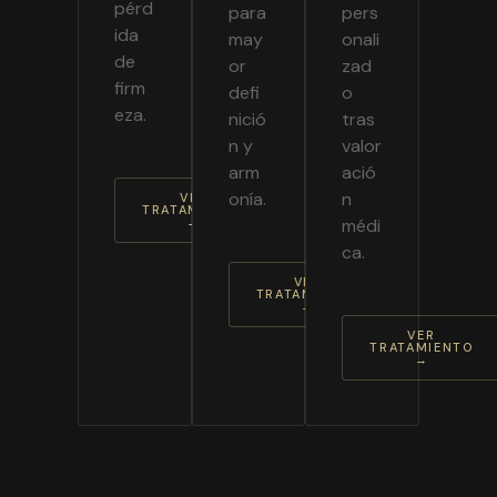
pérd
para
pers
ida
may
onali
de
or
zad
firm
defi
o
eza.
nició
tras
n y
valor
arm
ació
onía.
n
VER
TRATAMIENTO
→
médi
ca.
VER
TRATAMIENTO
→
VER
TRATAMIENTO
→