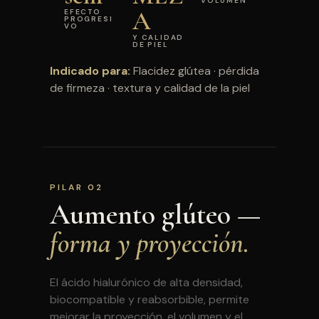
VOLUMEN
A
EFECTO
PROGRESI
VO
Y CALIDAD
DE PIEL
Indicado para:
Flacidez glútea · pérdida
de firmeza · textura y calidad de la piel
PILAR 02
Aumento glúteo —
forma y proyección.
El ácido hialurónico de alta densidad,
biocompatible y reabsorbible, permite
mejorar la proyección, el volumen y el