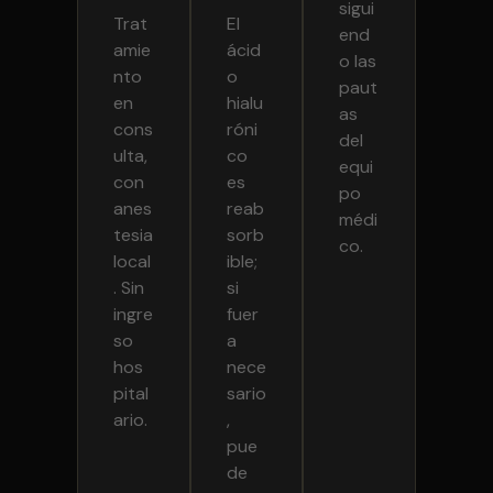
sigui
Trat
El
end
amie
ácid
o las
nto
o
paut
en
hialu
as
cons
róni
del
ulta,
co
equi
con
es
po
anes
reab
médi
tesia
sorb
co.
local
ible;
. Sin
si
ingre
fuer
so
a
hos
nece
pital
sario
ario.
,
pue
de