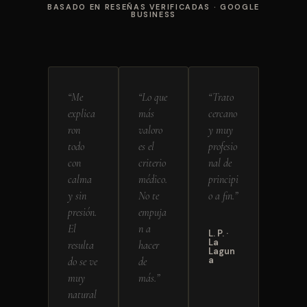
BASADO EN RESEÑAS VERIFICADAS · GOOGLE
BUSINESS
“Me
“Lo que
“Trato
explica
más
cercano
ron
valoro
y muy
todo
es el
profesio
con
criterio
nal de
calma
médico.
principi
y sin
No te
o a fin.”
presión.
empuja
El
n a
L. P. ·
La
resulta
hacer
Lagun
a
do se ve
de
muy
más.”
natural