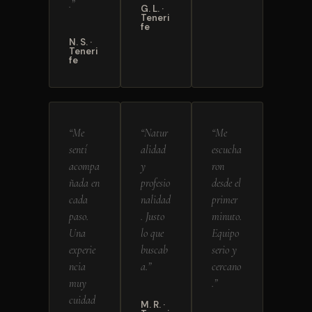
.”
G. L. ·
Teneri
fe
N. S. ·
Teneri
fe
“Me
“Natur
“Me
sentí
alidad
escucha
acompa
y
ron
ñada en
profesio
desde el
cada
nalidad
primer
paso.
. Justo
minuto.
Una
lo que
Equipo
experie
buscab
serio y
ncia
a.”
cercano
muy
.”
cuidad
M. R. ·