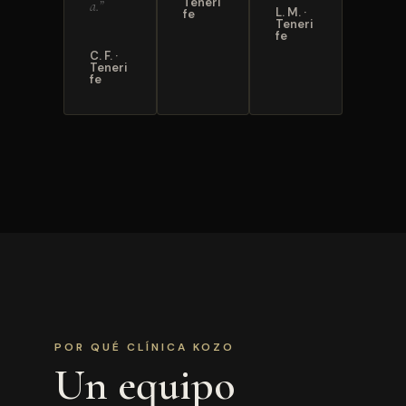
Teneri
a.”
L. M. ·
fe
Teneri
fe
C. F. ·
Teneri
fe
POR QUÉ CLÍNICA KOZO
Un equipo