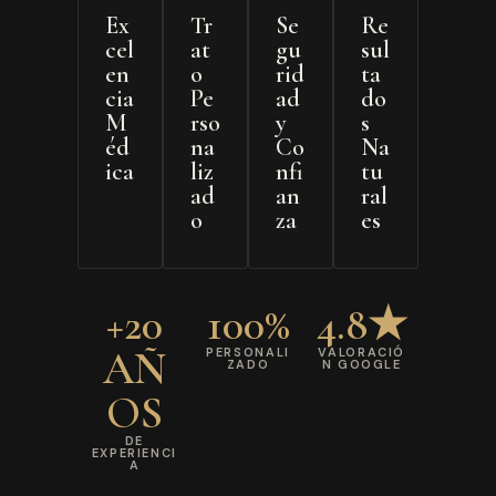
Ex
Tr
Se
Re
cel
at
gu
sul
en
o
rid
ta
cia
Pe
ad
do
M
rso
y
s
éd
na
Co
Na
ica
liz
nfi
tu
ad
an
ral
o
za
es
+20
100%
4.8★
AÑ
PERSONALI
VALORACIÓ
ZADO
N GOOGLE
OS
DE
EXPERIENCI
A